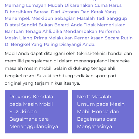
Memang Lumayan Mudah Dikarenakan Cuma Harus
Dibersihkan Berasal Dari Kotoran Dan Kerak Yang
Menempel. Meskipun Sebagian Masalah Tadi Sanggup
Diatasi Sendiri Bukan Berarti Anda Tidak Memerlukan
Bantuan Tenaga Ahli. Jika Mendambakan Performa
Mesin Ulang Prima Melakukan Pemeriksaan Secara Rutin
Di Bengkel Yang Paling Disayangi Anda.
Mobil Anda dapat ditangani oleh teknisi-teknisi handal dan
memiliki pengalaman di dalam menanggulangi beraneka
masalah mesin mobil. Selain di dukung tenaga ahli,
bengkel resmi Suzuki terhitung sediakan spare part
original yang terjamin kualitasnya.
Post
Previous:
Kendala
Next:
Masalah
navigation
pada Mesin Mobil
Umum pada Mesin
Suzuki dan
Mobil Honda dan
Bagaimana cara
Bagaimana cara
Menanggulanginya
Mengatasinya