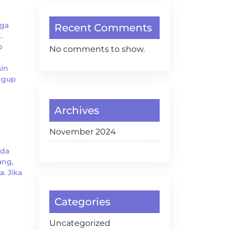
aga
Recent Comments
.
p
No comments to show.
sin
ggup
Archives
November 2024
ada
ang,
. Jika
Categories
Uncategorized