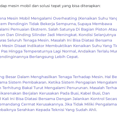
adap mesin mobil dan solusi tepat yang bisa diterapkan:
Karena Mesin Mobil Mengalami Overheating (kenaikan Suhu Yan
istem Pendingin Tidak Bekerja Sempurna, Supaya Membawa
i Pemuaian Ekstrem. Salah Satunya Di Bagian Piston Atau
on Dan Dinding Silinder Jadi Meningkat. Kondisi Selanjutnya
as Seluruh Tenaga Mesin. Masalah Ini Bisa Diatasi Bersama
Mesin Disaat Indikator Membuktikan Kenaikan Suhu Yang Ti
n Pas Hingga Temperaturnya Lagi Normal, Andaikan Terlalu M
endinginannya Berlangsung Lebih Cepat.
g Besar Dalam Menghasilkan Tenaga Terhadap Mesin. Hal Be
rsama Sistem Pembakaran. Ketika Sistem Pengapian Mengalam
n Terhitung Bakal Turut Mengalami Penurunan. Masalah Terh
arenakan Berjalan Kerusakan Pada Busi, Kabel Busi, Dan
 Kali Ini Bisa Diatasi Bersama Dengan Jalankan Kontrol Secar
mandang Cermat Kerusakannya. Jika Tidak Miliki Pengalam
baiknya Serahkan Kepada Teknisi Yang Sudah Ahli.