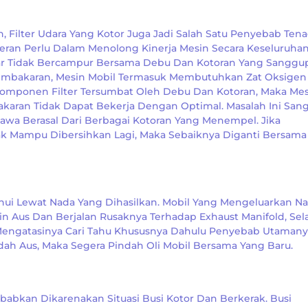
, Filter Udara Yang Kotor Juga Jadi Salah Satu Penyebab Ten
ran Perlu Dalam Menolong Kinerja Mesin Secara Keseluruhan
r Tidak Bercampur Bersama Debu Dan Kotoran Yang Sanggu
embakaran, Mesin Mobil Termasuk Membutuhkan Zat Oksigen
Komponen Filter Tersumbat Oleh Debu Dan Kotoran, Maka Me
aran Tidak Dapat Bekerja Dengan Optimal. Masalah Ini San
Hawa Berasal Dari Berbagai Kotoran Yang Menempel. Jika
ak Mampu Dibersihkan Lagi, Maka Sebaiknya Diganti Bersama
ui Lewat Nada Yang Dihasilkan. Mobil Yang Mengeluarkan N
n Aus Dan Berjalan Rusaknya Terhadap Exhaust Manifold, Sel
 Mengatasinya Cari Tahu Khususnya Dahulu Penyebab Utamanya
dah Aus, Maka Segera Pindah Oli Mobil Bersama Yang Baru.
abkan Dikarenakan Situasi Busi Kotor Dan Berkerak. Busi