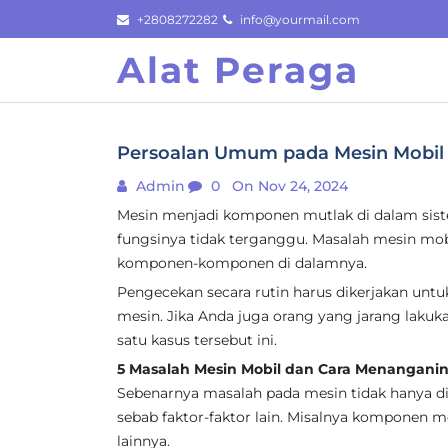
Skip
+2808272282
info@yourmail.com
to
Alat Peraga
content
Persoalan Umum pada Mesin Mobil 
Admin
0
On Nov 24, 2024
Mesin menjadi komponen mutlak di dalam sist
fungsinya tidak terganggu. Masalah mesin mo
komponen-komponen di dalamnya.
Pengecekan secara rutin harus dikerjakan un
mesin. Jika Anda juga orang yang jarang lakuk
satu kasus tersebut ini.
5 Masalah Mesin Mobil dan Cara Menangani
Sebenarnya masalah pada mesin tidak hanya di
sebab faktor-faktor lain. Misalnya komponen 
lainnya.