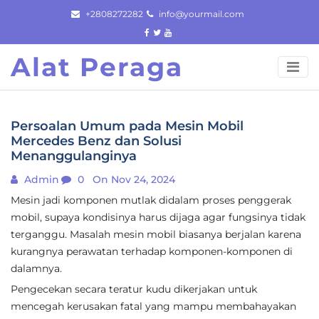
Skip
+2808272282
info@yourmail.com
to
content
Alat Peraga
Persoalan Umum pada Mesin Mobil
Mercedes Benz dan Solusi
Menanggulanginya
Admin
0
On Nov 24, 2024
Mesin jadi komponen mutlak didalam proses penggerak
mobil, supaya kondisinya harus dijaga agar fungsinya tidak
terganggu. Masalah mesin mobil biasanya berjalan karena
kurangnya perawatan terhadap komponen-komponen di
dalamnya.
Pengecekan secara teratur kudu dikerjakan untuk
mencegah kerusakan fatal yang mampu membahayakan