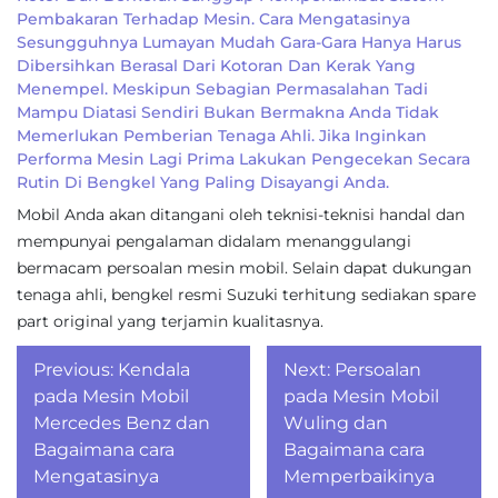
Pembakaran Terhadap Mesin. Cara Mengatasinya
Sesungguhnya Lumayan Mudah Gara-Gara Hanya Harus
Dibersihkan Berasal Dari Kotoran Dan Kerak Yang
Menempel. Meskipun Sebagian Permasalahan Tadi
Mampu Diatasi Sendiri Bukan Bermakna Anda Tidak
Memerlukan Pemberian Tenaga Ahli. Jika Inginkan
Performa Mesin Lagi Prima Lakukan Pengecekan Secara
Rutin Di Bengkel Yang Paling Disayangi Anda.
Mobil Anda akan ditangani oleh teknisi-teknisi handal dan
mempunyai pengalaman didalam menanggulangi
bermacam persoalan mesin mobil. Selain dapat dukungan
tenaga ahli, bengkel resmi Suzuki terhitung sediakan spare
part original yang terjamin kualitasnya.
Post
Previous:
Kendala
Next:
Persoalan
navigation
pada Mesin Mobil
pada Mesin Mobil
Mercedes Benz dan
Wuling dan
Bagaimana cara
Bagaimana cara
Mengatasinya
Memperbaikinya