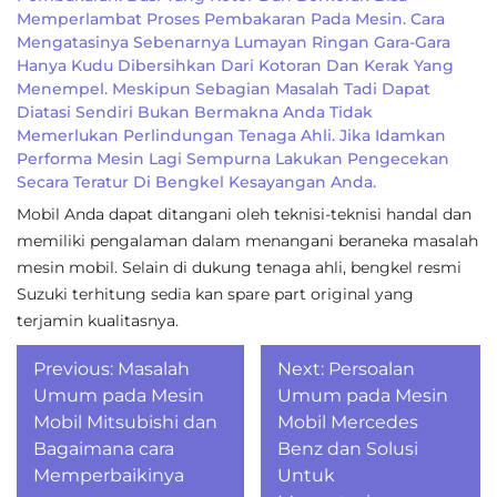
Memperlambat Proses Pembakaran Pada Mesin. Cara
Mengatasinya Sebenarnya Lumayan Ringan Gara-Gara
Hanya Kudu Dibersihkan Dari Kotoran Dan Kerak Yang
Menempel. Meskipun Sebagian Masalah Tadi Dapat
Diatasi Sendiri Bukan Bermakna Anda Tidak
Memerlukan Perlindungan Tenaga Ahli. Jika Idamkan
Performa Mesin Lagi Sempurna Lakukan Pengecekan
Secara Teratur Di Bengkel Kesayangan Anda.
Mobil Anda dapat ditangani oleh teknisi-teknisi handal dan
memiliki pengalaman dalam menangani beraneka masalah
mesin mobil. Selain di dukung tenaga ahli, bengkel resmi
Suzuki terhitung sedia kan spare part original yang
terjamin kualitasnya.
Post
Previous:
Masalah
Next:
Persoalan
navigation
Umum pada Mesin
Umum pada Mesin
Mobil Mitsubishi dan
Mobil Mercedes
Bagaimana cara
Benz dan Solusi
Memperbaikinya
Untuk