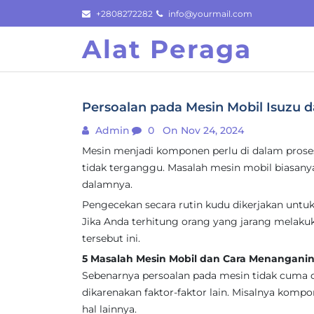
Skip
+2808272282
info@yourmail.com
to
Alat Peraga
content
Persoalan pada Mesin Mobil Isuzu d
Admin
0
On Nov 24, 2024
Mesin menjadi komponen perlu di dalam proses
tidak terganggu. Masalah mesin mobil biasan
dalamnya.
Pengecekan secara rutin kudu dikerjakan untu
Jika Anda terhitung orang yang jarang melakuka
tersebut ini.
5 Masalah Mesin Mobil dan Cara Menangani
Sebenarnya persoalan pada mesin tidak cuma 
dikarenakan faktor-faktor lain. Misalnya komp
hal lainnya.