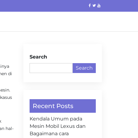
Search
sinya
Search
nen di
esin.
 kasus
Recent Posts
Kendala Umum pada
k
Mesin Mobil Lexus dan
n hal-
Bagaimana cara