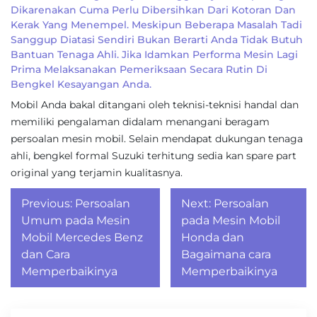
Dikarenakan Cuma Perlu Dibersihkan Dari Kotoran Dan
Kerak Yang Menempel. Meskipun Beberapa Masalah Tadi
Sanggup Diatasi Sendiri Bukan Berarti Anda Tidak Butuh
Bantuan Tenaga Ahli. Jika Idamkan Performa Mesin Lagi
Prima Melaksanakan Pemeriksaan Secara Rutin Di
Bengkel Kesayangan Anda.
Mobil Anda bakal ditangani oleh teknisi-teknisi handal dan
memiliki pengalaman didalam menangani beragam
persoalan mesin mobil. Selain mendapat dukungan tenaga
ahli, bengkel formal Suzuki terhitung sedia kan spare part
original yang terjamin kualitasnya.
Post
Previous:
Persoalan
Next:
Persoalan
navigation
Umum pada Mesin
pada Mesin Mobil
Mobil Mercedes Benz
Honda dan
dan Cara
Bagaimana cara
Memperbaikinya
Memperbaikinya