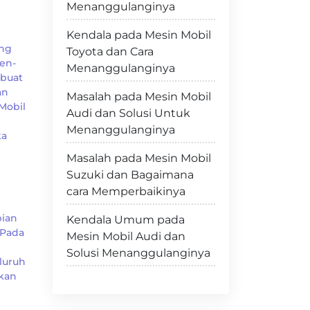
Menanggulanginya
Kendala pada Mesin Mobil
ang
Toyota dan Cara
en-
Menanggulanginya
mbuat
an
Masalah pada Mesin Mobil
Mobil
Audi dan Solusi Untuk
Menanggulanginya
ka
Masalah pada Mesin Mobil
Suzuki dan Bagaimana
cara Memperbaikinya
pian
Kendala Umum pada
 Pada
Mesin Mobil Audi dan
Solusi Menanggulanginya
luruh
ukan