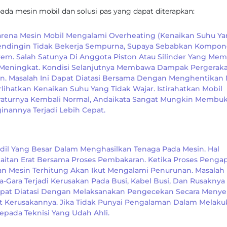
 pada mesin mobil dan solusi pas yang dapat diterapkan:
 Karena Mesin Mobil Mengalami Overheating (kenaikan Suhu Y
 Pendingin Tidak Bekerja Sempurna, Supaya Sebabkan Kompon
. Salah Satunya Di Anggota Piston Atau Silinder Yang Me
di Meningkat. Kondisi Selanjutnya Membawa Dampak Pergerak
in. Masalah Ini Dapat Diatasi Bersama Dengan Menghentikan 
ihatkan Kenaikan Suhu Yang Tidak Wajar. Istirahatkan Mobil
eraturnya Kembali Normal, Andaikata Sangat Mungkin Membu
nannya Terjadi Lebih Cepat.
l Yang Besar Dalam Menghasilkan Tenaga Pada Mesin. Hal
kaitan Erat Bersama Proses Pembakaran. Ketika Proses Penga
an Mesin Terhitung Akan Ikut Mengalami Penurunan. Masalah
ara Terjadi Kerusakan Pada Busi, Kabel Busi, Dan Rusaknya
i Dapat Diatasi Dengan Melaksanakan Pengecekan Secara Menye
t Kerusakannya. Jika Tidak Punyai Pengalaman Dalam Melak
epada Teknisi Yang Udah Ahli.