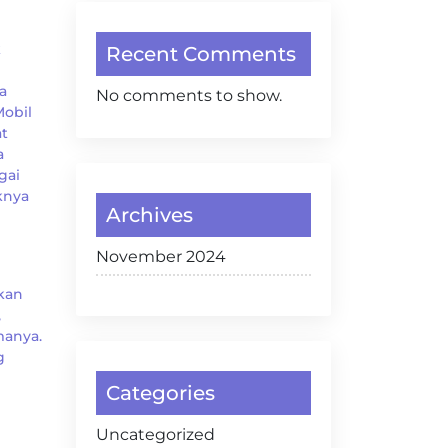
k
Recent Comments
a
No comments to show.
obil
t
a
gai
knya
Archives
November 2024
kan
,
manya.
g
Categories
Uncategorized