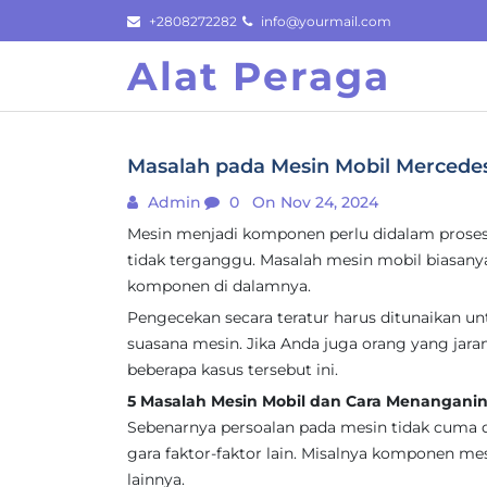
Skip
+2808272282
info@yourmail.com
to
Alat Peraga
content
Masalah pada Mesin Mobil Mercede
Admin
0
On Nov 24, 2024
Mesin menjadi komponen perlu didalam proses
tidak terganggu. Masalah mesin mobil biasan
komponen di dalamnya.
Pengecekan secara teratur harus ditunaikan
suasana mesin. Jika Anda juga orang yang jar
beberapa kasus tersebut ini.
5 Masalah Mesin Mobil dan Cara Menangani
Sebenarnya persoalan pada mesin tidak cuma 
gara faktor-faktor lain. Misalnya komponen me
lainnya.