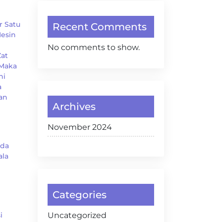
r Satu
Recent Comments
esin
No comments to show.
Zat
 Maka
ni
a
an
Archives
November 2024
ada
ala
Categories
i
Uncategorized