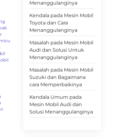
Menanggulanginya
Kendala pada Mesin Mobil
ang
Toyota dan Cara
pak
Menanggulanginya
r
emicu
Masalah pada Mesin Mobil
n
Audi dan Solusi Untuk
bil
Menanggulanginya
obil
Masalah pada Mesin Mobil
Suzuki dan Bagaimana
cara Memperbaikinya
n
Kendala Umum pada
h
Mesin Mobil Audi dan
an
Solusi Menanggulanginya
n