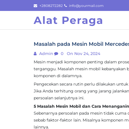
Skip
+2808272282
info@yourmail.com
to
Alat Peraga
content
Masalah pada Mesin Mobil Mercede
Admin
0
On Nov 24, 2024
Mesin menjadi komponen penting dalam proses 
terganggu. Masalah mesin mobil kebanyakan 
komponen di dalamnya.
Pengecekan secara rutin perlu dilakukan unt
Jika Anda terhitung orang yang jarang jalankan
persoalan selanjutnya ini.
5 Masalah Mesin Mobil dan Cara Menangani
Sebenarnya persoalan pada mesin tidak cuma 
sebab faktor-faktor lain. Misalnya komponen m
lainnya.