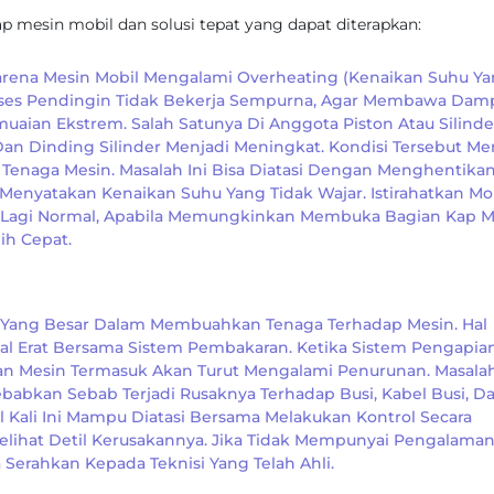
p mesin mobil dan solusi tepat yang dapat diterapkan:
 Karena Mesin Mobil Mengalami Overheating (kenaikan Suhu Y
Proses Pendingin Tidak Bekerja Sempurna, Agar Membawa Dam
an Ekstrem. Salah Satunya Di Anggota Piston Atau Silinde
 Dinding Silinder Menjadi Meningkat. Kondisi Tersebut M
 Tenaga Mesin. Masalah Ini Bisa Diatasi Dengan Menghentika
Menyatakan Kenaikan Suhu Yang Tidak Wajar. Istirahatkan Mo
 Lagi Normal, Apabila Memungkinkan Membuka Bagian Kap M
ih Cepat.
 Yang Besar Dalam Membuahkan Tenaga Terhadap Mesin. Hal
al Erat Bersama Sistem Pembakaran. Ketika Sistem Pengapia
an Mesin Termasuk Akan Turut Mengalami Penurunan. Masala
abkan Sebab Terjadi Rusaknya Terhadap Busi, Kabel Busi, D
l Kali Ini Mampu Diatasi Bersama Melakukan Kontrol Secara
lihat Detil Kerusakannya. Jika Tidak Mempunyai Pengalama
Serahkan Kepada Teknisi Yang Telah Ahli.