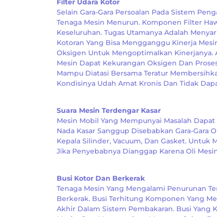
Filter Udara Kotor
Selain Gara-Gara Persoalan Pada Sistem Peng
Tenaga Mesin Menurun. Komponen Filter Haw
Keseluruhan. Tugas Utamanya Adalah Menya
Kotoran Yang Bisa Mengganggu Kinerja Mesin
Oksigen Untuk Mengoptimalkan Kinerjanya. 
Mesin Dapat Kekurangan Oksigen Dan Proses 
Mampu Diatasi Bersama Teratur Membersihkan
Kondisinya Udah Amat Kronis Dan Tidak Dapa
Suara Mesin Terdengar Kasar
Mesin Mobil Yang Mempunyai Masalah Dapat D
Nada Kasar Sanggup Disebabkan Gara-Gara Oli
Kepala Silinder, Vacuum, Dan Gasket. Untu
Jika Penyebabnya Dianggap Karena Oli Mesin 
Busi Kotor Dan Berkerak
Tenaga Mesin Yang Mengalami Penurunan Te
Berkerak. Busi Terhitung Komponen Yang Me
Akhir Dalam Sistem Pembakaran. Busi Yang 