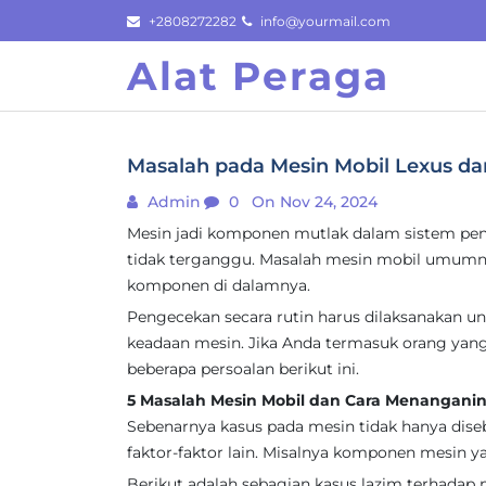
Skip
+2808272282
info@yourmail.com
to
Alat Peraga
content
Masalah pada Mesin Mobil Lexus da
Admin
0
On Nov 24, 2024
Mesin jadi komponen mutlak dalam sistem peng
tidak terganggu. Masalah mesin mobil umumn
komponen di dalamnya.
Pengecekan secara rutin harus dilaksanakan
keadaan mesin. Jika Anda termasuk orang yang
beberapa persoalan berikut ini.
5 Masalah Mesin Mobil dan Cara Menangani
Sebenarnya kasus pada mesin tidak hanya dise
faktor-faktor lain. Misalnya komponen mesin y
Berikut adalah sebagian kasus lazim terhadap 