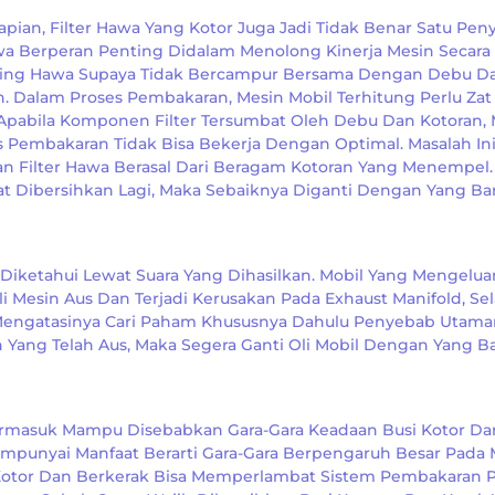
apian, Filter Hawa Yang Kotor Juga Jadi Tidak Benar Satu Pe
a Berperan Penting Didalam Menolong Kinerja Mesin Secara
ring Hawa Supaya Tidak Bercampur Bersama Dengan Debu D
. Dalam Proses Pembakaran, Mesin Mobil Terhitung Perlu Zat
Apabila Komponen Filter Tersumbat Oleh Debu Dan Kotoran,
Pembakaran Tidak Bisa Bekerja Dengan Optimal. Masalah In
 Filter Hawa Berasal Dari Beragam Kotoran Yang Menempel. 
t Dibersihkan Lagi, Maka Sebaiknya Diganti Dengan Yang Bar
iketahui Lewat Suara Yang Dihasilkan. Mobil Yang Mengelua
 Mesin Aus Dan Terjadi Kerusakan Pada Exhaust Manifold, Sel
k Mengatasinya Cari Paham Khususnya Dahulu Penyebab Utama
Yang Telah Aus, Maka Segera Ganti Oli Mobil Dengan Yang Ba
rmasuk Mampu Disebabkan Gara-Gara Keadaan Busi Kotor Da
mpunyai Manfaat Berarti Gara-Gara Berpengaruh Besar Pada
Kotor Dan Berkerak Bisa Memperlambat Sistem Pembakaran 