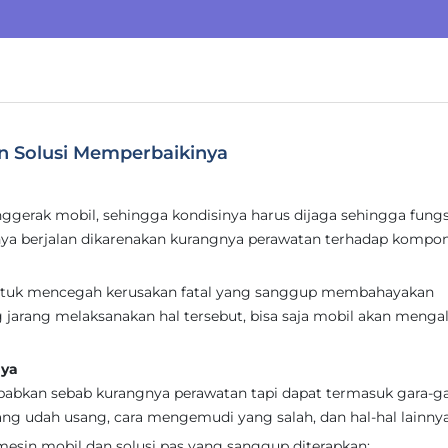
n Solusi Memperbaikinya
gerak mobil, sehingga kondisinya harus dijaga sehingga fung
ya berjalan dikarenakan kurangnya perawatan terhadap kompo
 untuk mencegah kerusakan fatal yang sanggup membahayakan
 jarang melaksanakan hal tersebut, bisa saja mobil akan menga
nya
babkan sebab kurangnya perawatan tapi dapat termasuk gara-g
ang udah usang, cara mengemudi yang salah, dan hal-hal lainnya
mesin mobil dan solusi pas yang sanggup diterapkan: