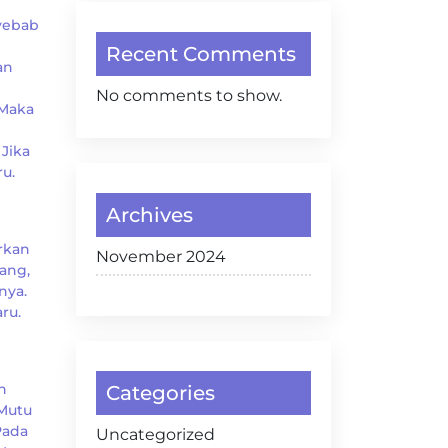
nyebab
Recent Comments
an
No comments to show.
 Maka
i
Jika
u.
Archives
rkan
November 2024
ang,
nya.
ru.
n
Categories
 Mutu
Pada
Uncategorized