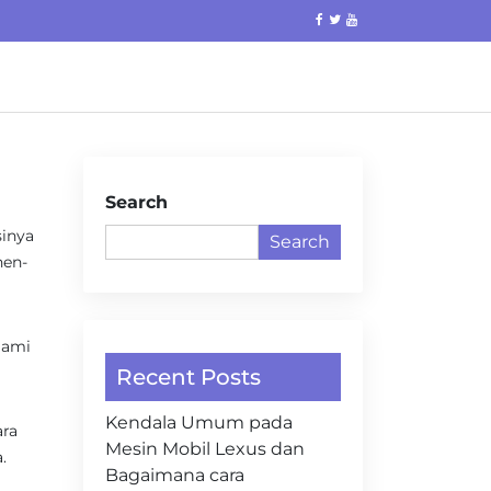
Search
sinya
Search
nen-
lami
Recent Posts
Kendala Umum pada
ara
Mesin Mobil Lexus dan
.
Bagaimana cara