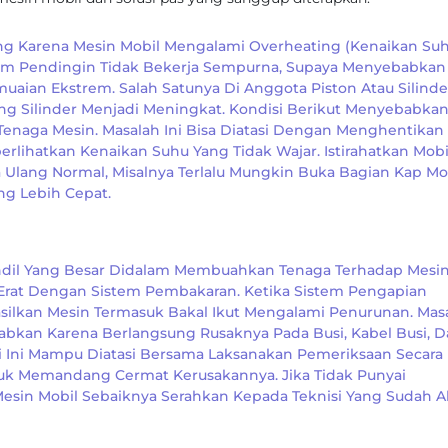
sung Karena Mesin Mobil Mengalami Overheating (kenaikan Su
stem Pendingin Tidak Bekerja Sempurna, Supaya Menyebabkan
an Ekstrem. Salah Satunya Di Anggota Piston Atau Silinde
g Silinder Menjadi Meningkat. Kondisi Berikut Menyebabka
enaga Mesin. Masalah Ini Bisa Diatasi Dengan Menghentikan
lihatkan Kenaikan Suhu Yang Tidak Wajar. Istirahatkan Mobi
Ulang Normal, Misalnya Terlalu Mungkin Buka Bagian Kap Mo
g Lebih Cepat.
il Yang Besar Didalam Membuahkan Tenaga Terhadap Mesin.
Erat Dengan Sistem Pembakaran. Ketika Sistem Pengapian
silkan Mesin Termasuk Bakal Ikut Mengalami Penurunan. Mas
kan Karena Berlangsung Rusaknya Pada Busi, Kabel Busi, D
li Ini Mampu Diatasi Bersama Laksanakan Pemeriksaan Secara
uk Memandang Cermat Kerusakannya. Jika Tidak Punyai
sin Mobil Sebaiknya Serahkan Kepada Teknisi Yang Sudah Ah