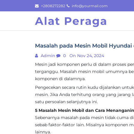
Skip
+2808272282
info@yourmail.com
to
Alat Peraga
content
Masalah pada Mesin Mobil Hyundai
Admin
0
On Nov 24, 2024
Mesin jadi komponen perlu di dalam proses pen
terganggu. Masalah mesin mobil umumnya be
komponen di dalamnya.
Pengecekan secara rutin kudu dijalankan un
mesin. Jika Anda terhitung orang yang jarang l
satu persoalan selanjutnya ini.
5 Masalah Mesin Mobil dan Cara Menangani
Sebenarnya masalah pada mesin tidak cuma d
sebab faktor-faktor lain. Misalnya komponen 
lainnya.