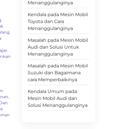
Menanggulanginya
Kendala pada Mesin Mobil
g
Toyota dan Cara
ak
Menanggulanginya
 Yang
a
Masalah pada Mesin Mobil
Audi dan Solusi Untuk
jar.
Menanggulanginya
inkan
Masalah pada Mesin Mobil
Suzuki dan Bagaimana
cara Memperbaikinya
em
Kendala Umum pada
nan.
Mesin Mobil Audi dan
 Dan
Solusi Menanggulanginya
ra
laman