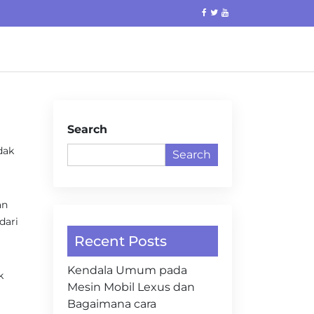
Search
dak
Search
an
dari
Recent Posts
Kendala Umum pada
k
Mesin Mobil Lexus dan
l
Bagaimana cara