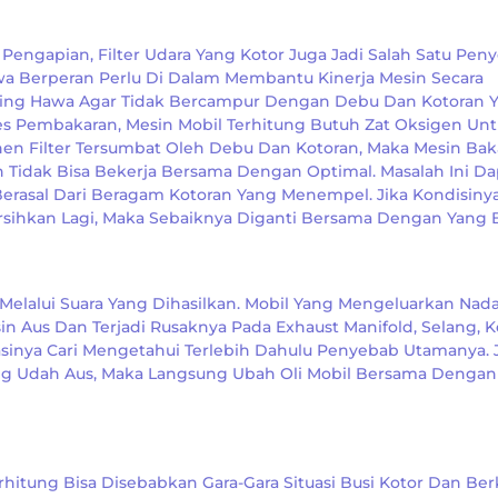
Pengapian, Filter Udara Yang Kotor Juga Jadi Salah Satu Pen
a Berperan Perlu Di Dalam Membantu Kinerja Mesin Secara
ring Hawa Agar Tidak Bercampur Dengan Debu Dan Kotoran 
es Pembakaran, Mesin Mobil Terhitung Butuh Zat Oksigen Un
en Filter Tersumbat Oleh Debu Dan Kotoran, Maka Mesin Bak
Tidak Bisa Bekerja Bersama Dengan Optimal. Masalah Ini Da
Berasal Dari Beragam Kotoran Yang Menempel. Jika Kondisiny
rsihkan Lagi, Maka Sebaiknya Diganti Bersama Dengan Yang B
Melalui Suara Yang Dihasilkan. Mobil Yang Mengeluarkan Nad
n Aus Dan Terjadi Rusaknya Pada Exhaust Manifold, Selang, K
asinya Cari Mengetahui Terlebih Dahulu Penyebab Utamanya. 
ng Udah Aus, Maka Langsung Ubah Oli Mobil Bersama Dengan
itung Bisa Disebabkan Gara-Gara Situasi Busi Kotor Dan Ber