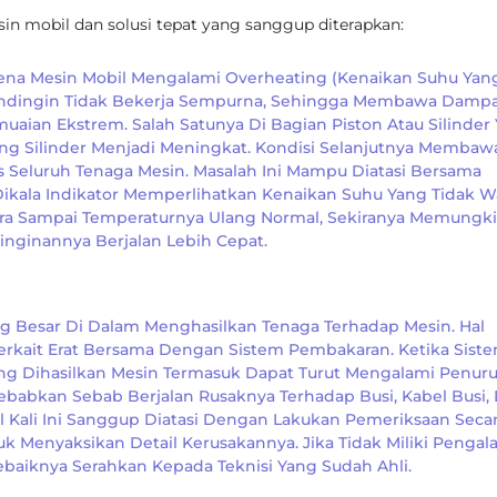
n mobil dan solusi tepat yang sanggup diterapkan:
Karena Mesin Mobil Mengalami Overheating (kenaikan Suhu Yan
 Pendingin Tidak Bekerja Sempurna, Sehingga Membawa Damp
n Ekstrem. Salah Satunya Di Bagian Piston Atau Silinder
ng Silinder Menjadi Meningkat. Kondisi Selanjutnya Membaw
 Seluruh Tenaga Mesin. Masalah Ini Mampu Diatasi Bersama
kala Indikator Memperlihatkan Kenaikan Suhu Yang Tidak Wa
ara Sampai Temperaturnya Ulang Normal, Sekiranya Memungk
nginannya Berjalan Lebih Cepat.
g Besar Di Dalam Menghasilkan Tenaga Terhadap Mesin. Hal
erkait Erat Bersama Dengan Sistem Pembakaran. Ketika Sist
g Dihasilkan Mesin Termasuk Dapat Turut Mengalami Penuru
ebabkan Sebab Berjalan Rusaknya Terhadap Busi, Kabel Busi,
l Kali Ini Sanggup Diatasi Dengan Lakukan Pemeriksaan Seca
 Menyaksikan Detail Kerusakannya. Jika Tidak Miliki Penga
baiknya Serahkan Kepada Teknisi Yang Sudah Ahli.