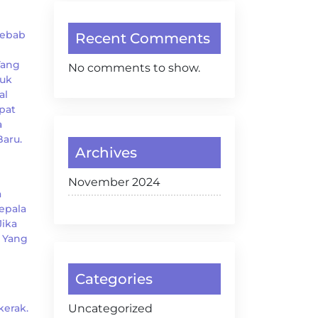
yebab
Recent Comments
Yang
No comments to show.
tuk
al
pat
a
aru.
Archives
November 2024
a
epala
Jika
 Yang
Categories
kerak.
Uncategorized