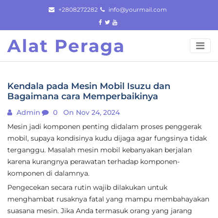
Skip
+2808272282
info@yourmail.com
to
content
Alat Peraga
Kendala pada Mesin Mobil Isuzu dan
Bagaimana cara Memperbaikinya
Admin
0
On Nov 24, 2024
Mesin jadi komponen penting didalam proses penggerak
mobil, supaya kondisinya kudu dijaga agar fungsinya tidak
terganggu. Masalah mesin mobil kebanyakan berjalan
karena kurangnya perawatan terhadap komponen-
komponen di dalamnya.
Pengecekan secara rutin wajib dilakukan untuk
menghambat rusaknya fatal yang mampu membahayakan
suasana mesin. Jika Anda termasuk orang yang jarang