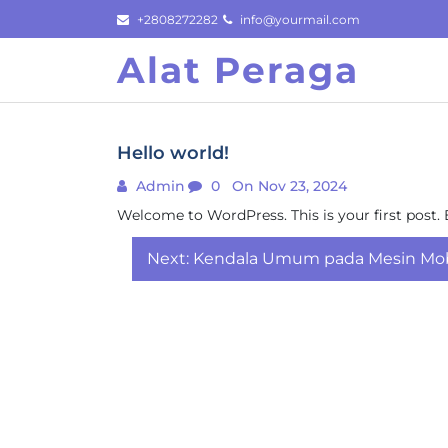
Skip
+2808272282
info@yourmail.com
to
Alat Peraga
content
Hello world!
Admin
0
On Nov 23, 2024
Welcome to WordPress. This is your first post. Ed
Post
Next:
Kendala Umum pada Mesin Mobi
navigation